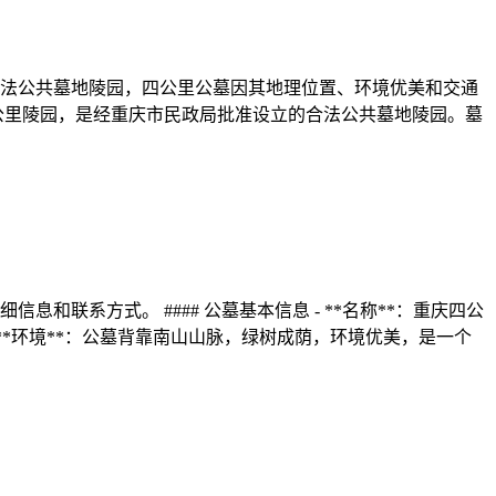
法公共墓地陵园，四公里公墓因其地理位置、环境优美和交通
四公里陵园，是经重庆市民政局批准设立的合法公共墓地陵园。墓
系方式。 #### 公墓基本信息 - **名称**：重庆四公
 **环境**：公墓背靠南山山脉，绿树成荫，环境优美，是一个