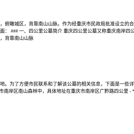
，俯瞰城区，背靠南山山脉。作为经重庆市民政局批准设立的合
： ### 一、四公里公墓简介 重庆四公里公墓又称重庆南岸
，背靠南山山脉
为了方便市民联系和了解该公墓的相关信息，下面是一些详细信息和联
重庆市南岸区南山森林中，具体地址在重庆市南岸区广黔路四公里 -